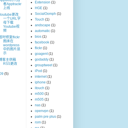
Appulo的代替
Extension
(1)
者Apptrackr
上线
HGE
(1)
SocialOomph
(1)
3outube更改
一个URL字
Touch
(1)
母下载
andscape
(1)
Youtube视
频
automatic
(1)
bios
(1)
暂时修复flickr
图床在
facebook
(1)
wordpress
flickr
(1)
中的图片显
示
goagent
(1)
godaddy
(1)
博客主供稿
RSS更改
grouptweet
(1)
iPod
(1)
09
(5)
internet
(1)
iphone
(1)
itouch
(1)
m500
(1)
m505
(1)
nas
(1)
openvpn
(1)
palm pre plus
(1)
rom
(1)