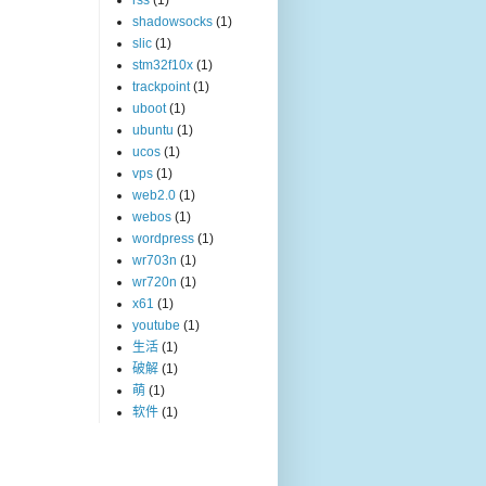
rss
(1)
shadowsocks
(1)
slic
(1)
stm32f10x
(1)
trackpoint
(1)
uboot
(1)
ubuntu
(1)
ucos
(1)
vps
(1)
web2.0
(1)
webos
(1)
wordpress
(1)
wr703n
(1)
wr720n
(1)
x61
(1)
youtube
(1)
生活
(1)
破解
(1)
萌
(1)
软件
(1)