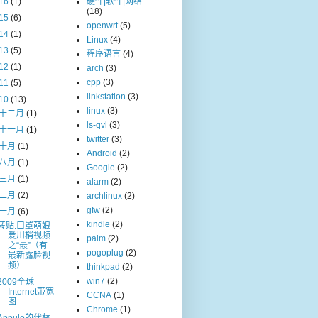
16
(1)
硬件|软件|网络
(18)
15
(6)
openwrt
(5)
14
(1)
Linux
(4)
13
(5)
程序语言
(4)
12
(1)
arch
(3)
cpp
(3)
11
(5)
linkstation
(3)
10
(13)
linux
(3)
十二月
(1)
ls-qvl
(3)
十一月
(1)
twitter
(3)
十月
(1)
Android
(2)
八月
(1)
Google
(2)
三月
(1)
alarm
(2)
二月
(2)
archlinux
(2)
gfw
(2)
一月
(6)
kindle
(2)
转贴:口罩萌娘
爱川梢视频
palm
(2)
之“最”（有
pogoplug
(2)
最新露脸视
频）
thinkpad
(2)
win7
(2)
2009全球
Internet带宽
CCNA
(1)
图
Chrome
(1)