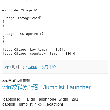
#include "Stage.h"
CStage::CStage(void)
{
}
CStage::~CStage(void)
{
}
float CStage::key_timer = -1.0f;
float CStage::countdown_timer = 180.0f;
jejer
时间：
07:14:00
没有评论:
2009年11月22日星期日
win7好软介绍 - Jumplist-Launcher
[caption id="" align="alignnone" width="291"
caption="jumplist in xp"]
[/caption]